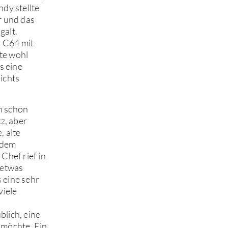
dy stellte
r und das
galt.
r C64 mit
ute wohl
s eine
ichts
ch schon
z, aber
, alte
 dem
Chef rief in
 etwas
 eine sehr
viele
blich, eine
 möchte. Ein