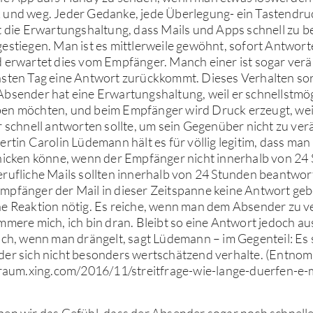
 und weg. Jeder Gedanke, jede Überlegung- ein Tastendr
t die Erwartungshaltung, dass Mails und Apps schnell zu 
estiegen. Man ist es mittlerweile gewöhnt, sofort Antwort
 erwartet dies vom Empfänger. Manch einer ist sogar verä
hsten Tag eine Antwort zurückkommt. Dieses Verhalten sor
bsender hat eine Erwartungshaltung, weil er schnellstmög
en möchten, und beim Empfänger wird Druck erzeugt, wei
r schnell antworten sollte, um sein Gegenüber nicht zu ver
ertin Carolin Lüdemann hält es für völlig legitim, dass ma
chicken könne, wenn der Empfänger nicht innerhalb von 24
rufliche Mails sollten innerhalb von 24 Stunden beantwort
pfänger der Mail in dieser Zeitspanne keine Antwort gebe
ne Reaktion nötig. Es reiche, wenn man dem Absender zu 
mmere mich, ich bin dran. Bleibt so eine Antwort jedoch aus
ich, wenn man drängelt, sagt Lüdemann – im Gegenteil: Es 
der sich nicht besonders wertschätzend verhalte. (Entno
lraum.xing.com/2016/11/streitfrage-wie-lange-duerfen-e-m
en wir das Gefühl, dass der Absender sogar noch schnelle