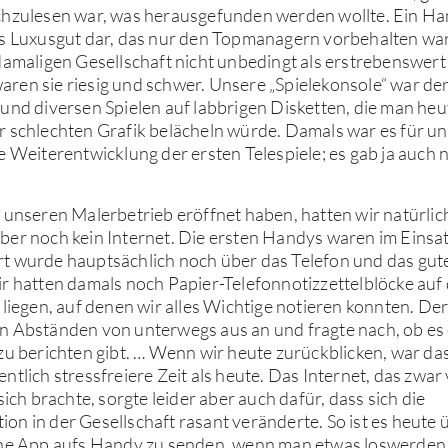
chzulesen war, was herausgefunden werden wollte. Ein Han
es Luxusgut dar, das nur den Topmanagern vorbehalten wa
damaligen Gesellschaft nicht unbedingt als erstrebenswert 
ren sie riesig und schwer. Unsere „Spielekonsole“ war de
und diversen Spielen auf labbrigen Disketten, die man he
 schlechten Grafik belächeln würde. Damals war es für un
e Weiterentwicklung der ersten Telespiele; es gab ja auch n
 unseren Malerbetrieb eröffnet haben, hatten wir natürli
er noch kein Internet. Die ersten Handys waren im Einsat
t wurde hauptsächlich noch über das Telefon und das gute
r hatten damals noch Papier-Telefonnotizzettelblöcke auf
 liegen, auf denen wir alles Wichtige notieren konnten. Der 
n Abständen von unterwegs aus an und fragte nach, ob es
zu berichten gibt. … Wenn wir heute zurückblicken, war das
ntlich stressfreiere Zeit als heute. Das Internet, das zwar 
sich brachte, sorgte leider aber auch dafür, dass sich die
n in der Gesellschaft rasant veränderte. So ist es heute ü
ine App aufs Handy zu senden, wenn man etwas loswerden