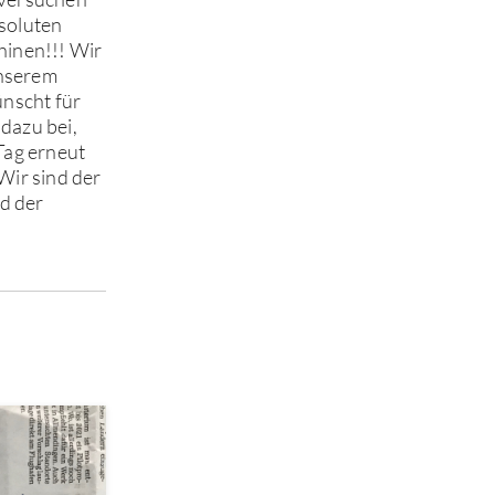
bsoluten
hinen!!! Wir
unserem
ünscht für
dazu bei,
 Tag erneut
Wir sind der
d der