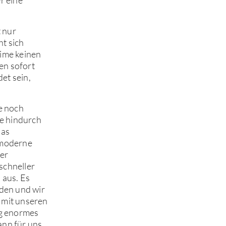
t nur
ht sich
xime keinen
en sofort
et sein,
e noch
re hindurch
das
 moderne
der
 schneller
 aus. Es
rden und wir
r mit unseren
ng enormes
ann für uns