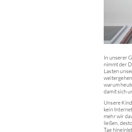
In unserer G
nimmt der Dr
Lasten unser
weitergehen 
warum heute 
damit sich u
Unsere Kinde
kein Interne
mehr wir da
ließen, dest
Tag hineinle