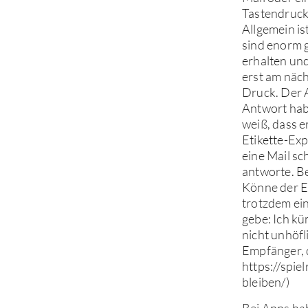
Tastendruck
Allgemein is
sind enorm g
erhalten und
erst am näc
Druck. Der A
Antwort hab
weiß, dass e
Etikette-Exp
eine Mail s
antworte. Be
Könne der Em
trotzdem ei
gebe: Ich kü
nicht unhöfl
Empfänger, 
https://spie
bleiben/)
Bei Apps hab