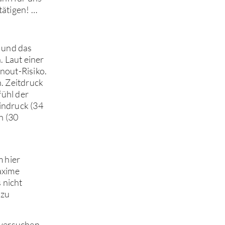
tätigen! …
d und das
. Laut einer
nout-Risiko.
n. Zeitdruck
fühl der
indruck (34
n (30
m hier
axime
 nicht
 zu
 versuchen