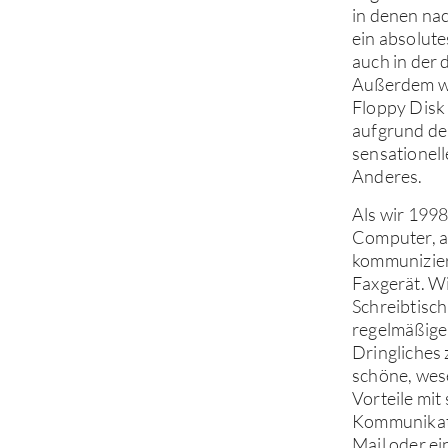
in denen na
ein absolut
auch in der 
Außerdem wa
Floppy Disk 
aufgrund der
sensationell
Anderes.
Als wir 1998
Computer, ab
kommunizier
Faxgerät. Wi
Schreibtisch
regelmäßige
Dringliches 
schöne, wese
Vorteile mit 
Kommunikatio
Mail oder e