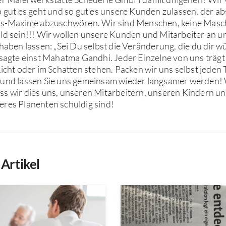
o gut es geht und so gut es unsere Kunden zulassen, der a
its-Maxime abzuschwören. Wir sind Menschen, keine Masc
ild sein!!! Wir wollen unsere Kunden und Mitarbeiter an 
lhaben lassen: „Sei Du selbst die Veränderung, die du dir w
 sagte einst Mahatma Gandhi. Jeder Einzelne von uns trägt 
Licht oder im Schatten stehen. Packen wir uns selbst jeden
 und lassen Sie uns gemeinsam wieder langsamer werden! 
s wir dies uns, unseren Mitarbeitern, unseren Kindern un
eres Planenten schuldig sind!
Artikel