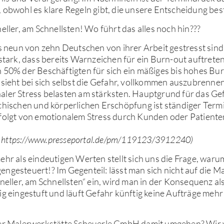
 obwohl es klare Regeln gibt, die unsere Entscheidung bes
neller, am Schnellsten! Wo führt das alles noch hin???
ss neun von zehn Deutschen von ihrer Arbeit gestresst sin
 stark, dass bereits Warnzeichen für ein Burn-out auftreten
 50% der Beschäftigten für sich ein mäßiges bis hohes Bur
 sieht bei sich selbst die Gefahr, vollkommen auszubrenne
aler Stress belasten am stärksten. Hauptgrund für das Ge
chischen und körperlichen Erschöpfung ist ständiger Term
efolgt von emotionalem Stress durch Kunden oder Patiente
https://www.presseportal.de/pm/119123/3912240)
ehr als eindeutigen Werten stellt sich uns die Frage, waru
ngesteuert!? Im Gegenteil: lässt man sich nicht auf die M
hneller, am Schnellsten“ ein, wird man in der Konsequenz als
ig eingestuft und läuft Gefahr künftig keine Aufträge mehr
der Malerwerkstätte Scheuerle GmbH damit umgehen? Wir