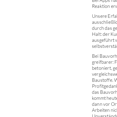
Reaktion erw
Unsere Erfah
ausschließli
durch das g
Halt: der Ku
ausgeführt w
selbstverstä
Bei Bauvorha
greifbarer: 
betoniert, 
vergleichsw
Baustoffe. W
Profitgedank
das Bauvorha
kommt heute
dann vor Ort
Arbeiten ni
Unverständn