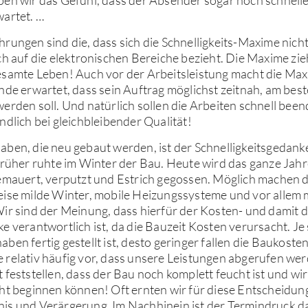
artet. …
rungen sind die, dass sich die Schnelligkeits-Maxime nich
ch auf die elektronischen Bereiche bezieht. Die Maxime zie
esamte Leben! Auch vor der Arbeitsleistung macht die Ma
nde erwartet, dass sein Auftrag möglichst zeitnah, am best
erden soll. Und natürlich sollen die Arbeiten schnell beend
ndlich bei gleichbleibender Qualität!
ben, die neu gebaut werden, ist der Schnelligkeitsgedank
Früher ruhte im Winter der Bau. Heute wird das ganze Jah
gemauert, verputzt und Estrich gegossen. Möglich machen 
eise milde Winter, mobile Heizungssysteme und vor allem
ir sind der Meinung, dass hierfür der Kosten- und damit 
e verantwortlich ist, da die Bauzeit Kosten verursacht. Je
ben fertig gestellt ist, desto geringer fallen die Baukosten
 relativ häufig vor, dass unsere Leistungen abgerufen we
 feststellen, dass der Bau noch komplett feucht ist und wi
cht beginnen können! Oft ernten wir für diese Entscheidu
is und Verärgerung. Im Nachhinein ist der Termindruck d