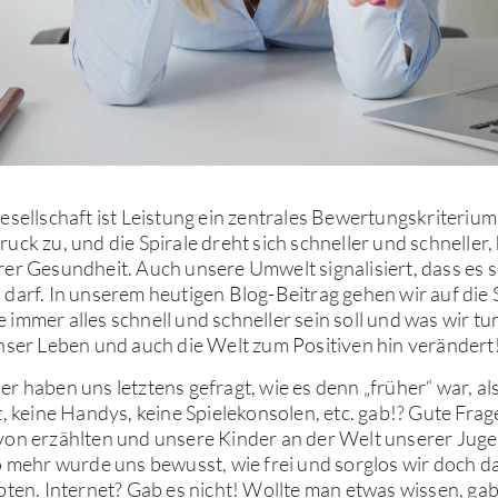
esellschaft ist Leistung ein zentrales Bewertungskriterium
uck zu, und die Spirale dreht sich schneller und schneller,
er Gesundheit. Auch unsere Umwelt signalisiert, dass es s
darf. In unserem heutigen Blog-Beitrag gehen wir auf die 
immer alles schnell und schneller sein soll und was wir tu
nser Leben und auch die Welt zum Positiven hin verändert
r haben uns letztens gefragt, wie es denn „früher“ war, al
t, keine Handys, keine Spielekonsolen, etc. gab!? Gute Frag
von erzählten und unsere Kinder an der Welt unserer Juge
o mehr wurde uns bewusst, wie frei und sorglos wir doch d
bten. Internet? Gab es nicht! Wollte man etwas wissen, gab