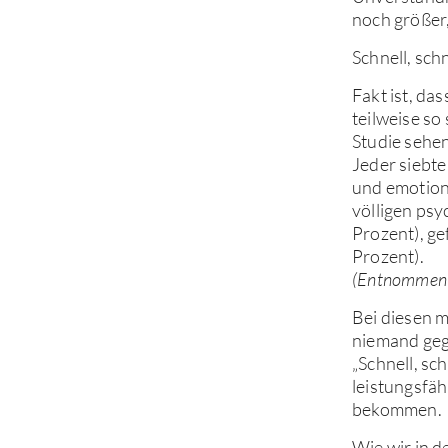
noch größer,
Schnell, sch
Fakt ist, da
teilweise so
Studie sehen
Jeder siebte
und emotion
völligen psy
Prozent), g
Prozent).
(Entnommen 
Bei diesen m
niemand gege
„Schnell, sc
leistungsfäh
bekommen.
Wie wir in 