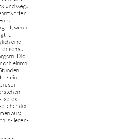
uck und weg…
beantworten
en zu
rgert, wenn
gt für
lich eine
l er genau
ärgern. Die
n noch einmal
 Stunden
et sein.
n, sei
verstehen
, sei es
sei eher der
mmen aus:
ails-liegen-
r eine