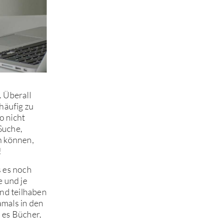
. Überall
 häufig zu
o nicht
Suche,
n können,
!
s es noch
e und je
nd teilhaben
amals in den
 es Bücher,